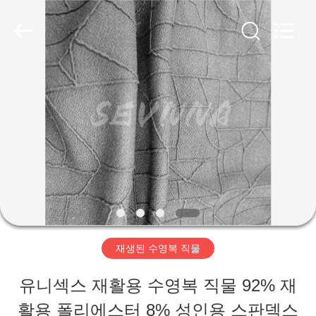
Copyright
©
2019
-
2026
SEVNNA
집
TEXTILE.
All
Rights
Reserved.
제
품
VR
쇼
재생된 수영복 직물
유니섹스 재활용 수영복 직물 92% 재
우
활용 폴리에스터 8% 성인용 스판덱스