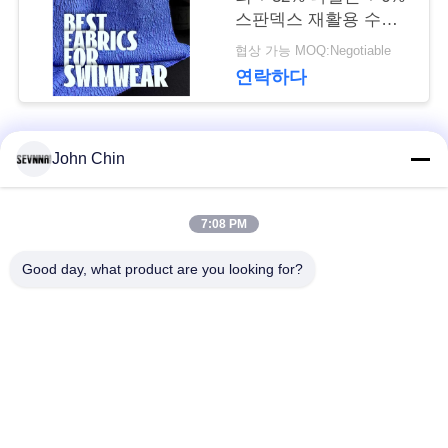
뉴
스판덱스 재활용 수영
복 원단 RT-4646
스
협상 가능 MOQ:Negotiable
연락하다
경
John Chin
우
모든
7:08 PM
사
재생된 수영복 직물
재생된 나일론 직물
Good day, what product are you looking for?
이
재활용된 폴 리 에스
라이크라 재생된 직물
트
테 르 직물
맵
에코 친절한 수영복
Repreve 직물
직물
PRIVACY