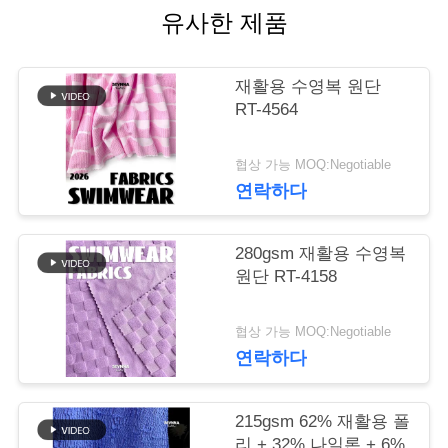
품
유사한 제품
질
재활용 수영복 원단
관
RT-4564
리
협상 가능 MOQ:Negotiable
연락하다
연
락
280gsm 재활용 수영복
원단 RT-4158
주
세
협상 가능 MOQ:Negotiable
연락하다
요
215gsm 62% 재활용 폴
리 + 32% 나일론 + 6%