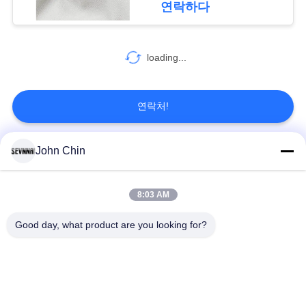
연락하다
74
loading...
겹으로 싼 천 직물
연락처!
John Chin
모든
106
스포츠 브래지어 직
8:03 AM
재생된 수영복 직물
재생된 나일론 직물
물
Good day, what product are you looking for?
재활용된 폴 리 에스
라이크라 재생된 직물
테 르 직물
에코 친절한 수영복