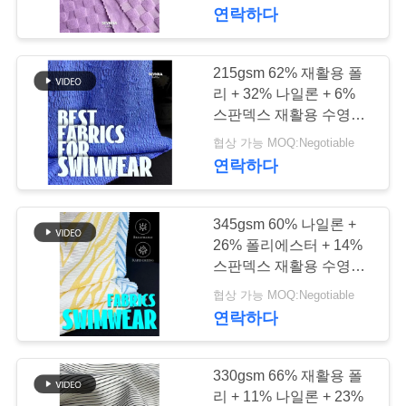
연락하다
에
대
215gsm 62% 재활용 폴
117
하
리 + 32% 나일론 + 6%
재활용된 폴 리 에스
스판덱스 재활용 수영복
여
원단 RT-4646
협상 가능 MOQ:Negotiable
테 르 직물
연락하다
공
장
345gsm 60% 나일론 +
26% 폴리에스터 + 14%
여
스판덱스 재활용 수영복
72
원단 KN502
행
협상 가능 MOQ:Negotiable
라이크라 재생된 직
연락하다
물
품
330gsm 66% 재활용 폴
질
리 + 11% 나일론 + 23%