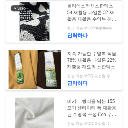
폴리에스터 9 스판덱스
경
54 재활용 나일론 37 재
170
활용 재활용 수영복 천
우
액티브웨어 니트 직
135m 너비 수영복 생산
협상 가능 MOQ:Negotiable
을위한 내구성 친환경 천
연락하다
물
사
이
지속 가능한 수영복 직물
78% 재활용 나일론 22%
트
재활용 재료의 스판덱스
맵
164
협상 가능 MOQ:교섭할 수 있습니다
연락하다
요가 착용 직물
PRIVACY
비키니 방식을 닦는 155
POLICY
포기 센티미터 폭 재활용
된 수영복 구성 Eco 우호
적이 수영
협상 가능 MOQ:교섭할 수 있습니다