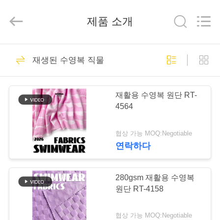
supplier.
Copyright
©
2019
제품 소개
-
2026
SEVNNA
TEXTILE.
All
집
313
Rights
재생된 수영복 직물
Reserved.
재생된 수영복 직물
제
재활용 수영복 원단 RT-
품
4564
협상 가능 MOQ:Negotiable
VR
연락하다
쇼
150
280gsm 재활용 수영복
재생된 나일론 직물
우
원단 RT-4158
리
협상 가능 MOQ:Negotiable