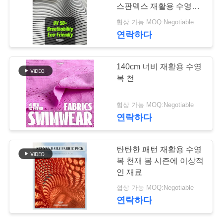
스판덱스 재활용 수영복
관
원단 (해변, 수영장용)
협상 가능 MOQ:Negotiable
64
리
연락하다
Repreve 직물
140cm 너비 재활용 수영
연
복 천
락
협상 가능 MOQ:Negotiable
주
연락하다
세
105
요
탄탄한 패턴 재활용 수영
에코 친절한 수영복
복 천재 봄 시즌에 이상적
인 재료
직물
뉴
협상 가능 MOQ:Negotiable
연락하다
스