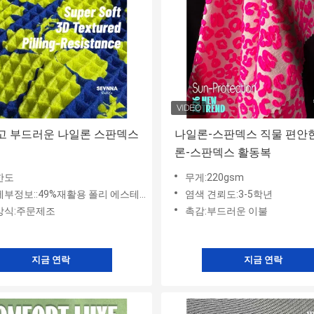
고 부드러운 나일론 스판덱스
나일론-스판덱스 직물 편안
론-스판덱스 활동복
한도
무게:220gsm
보::49%재활용 폴리 에스테르+ 33%나일론+ 18%스판덱스
염색 견뢰도:3-5학년
방식:주문제조
촉감:부드러운 이불
지금 연락
지금 연락