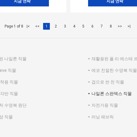
지금 연락
지금 연락
Page 1 of 8
|<
<<
1
2
3
4
5
6
7
8
>>
>|
된 나일론 직물
재활용된 폴 리 에스테 
reve 직물
에코 친절한 수영복 직물
 착용 직물
겹으로 싼 천 직물
 각반 직물
나일론 스판덱스 직물
처 수영복 원단
자전거용 직물
성 직물
러닝 패브릭