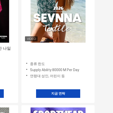
한 나일
종류:한도
Supply Ability:80000 M Per Day
연령대:성인, 어린이 등
지금 연락