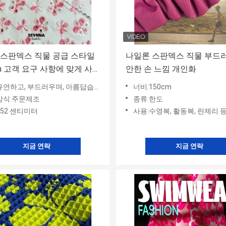
스판덱스 직물 공급 스타일
나일론 스판덱스 직물 부드
sm 고객 요구 사항에 맞게 사
안한 손 느낌 개인화
정의
유연하고, 부드러우며, 아름답습니다.
너비:150cm
방식:주문제조
종류:한도
152 센티미터
사용:수영복, 활동복, 란제리 등에 이
지금 연락
지금 연락