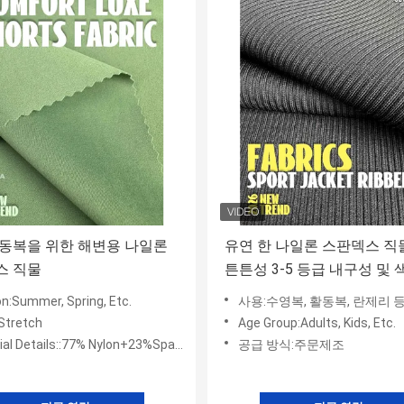
동복을 위한 해변용 나일론
유연 한 나일론 스판덱스 직
스 직물
튼튼성 3-5 등급 내구성 및 
튼성
n:Summer, Spring, Etc.
사용:수영복, 활동복, 란제리 등에 이
Stretch
Age Group:Adults, Kids, Etc.
al Details::77% Nylon+23%Spandex
공급 방식:주문제조