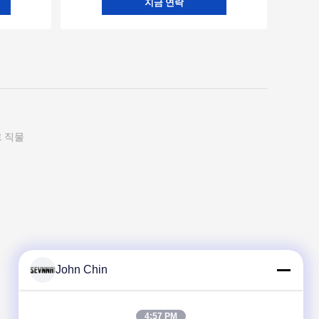
지금 연락
르 직물
John Chin
4:57 PM