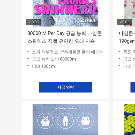
80000 M Per Day 공급 능력 나일론
나일론-
스판덱스 직물 유연한 오래 지속
190g
용자 
소재 세부정보::76%재활용 폴리 에스테르+ 18%나일론+ 6%스판덱스
특징:
공급 능력:일당 80000m
공급 
너비:106cm
너비:
지금 연락