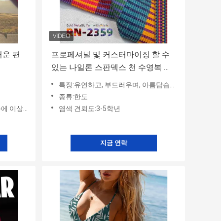
러운 편
프로페셔널 및 커스터마이징 할 수
있는 나일론 스판덱스 천 수영복 및
운동복
특징:유연하고, 부드러우며, 아름답습니다.
종류:한도
상적입니다.
염색 견뢰도:3-5학년
지금 연락