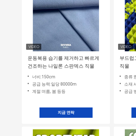
운동복용 습기를 제거하고 빠르게
부드럽
건조하는 나일론 스판덱스 직물
직물
너비:150cm
종류:
공급 능력:일당 80000m
소재 세부정
계절:여름, 봄 등등
공급 
지금 연락