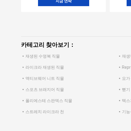
지금 연락
카테고리 찾아보기：
재생된 수영복 직물
재생
라이크라 재생된 직물
Rep
액티브웨어 니트 직물
요가
스포츠 브래지어 직물
뻗기
폴리에스테 스판덱스 직물
텍스
스트레치 라이크라 천
기능