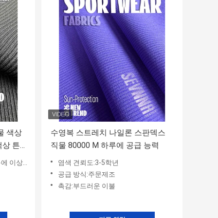
물 색상
수영복 스트레치 나일론 스판덱스
색상 튼
직물 80000 M 하루에 공급 능력
상적입니다.
염색 견뢰도:3-5학년
공급 방식:주문제조
촉감:부드러운 이불