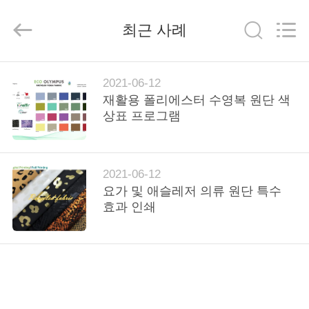
supplier.
Copyright
©
2019
최근 사례
-
2026
SEVNNA
TEXTILE.
All
집
Rights
2021-06-12
Reserved.
재활용 폴리에스터 수영복 원단 색
상표 프로그램
제
품
2021-06-12
요가 및 애슬레저 의류 원단 특수
VR
효과 인쇄
쇼
우
리