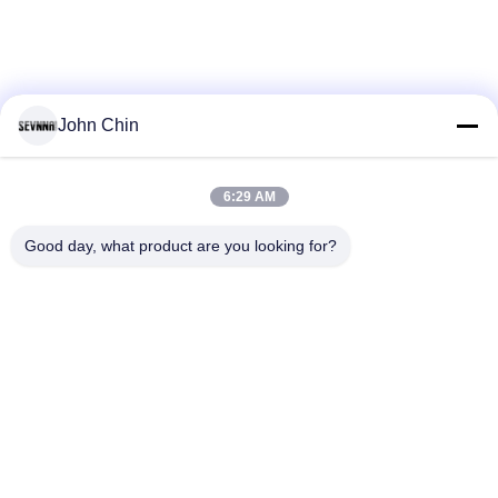
에
대
하
John Chin
여
6:29 AM
loading...
공
Good day, what product are you looking for?
장
모든
여
행
재생된 수영복 직물
재생된 나일론 직물
재활용된 폴 리 에스
품
라이크라 재생된 직물
테 르 직물
질