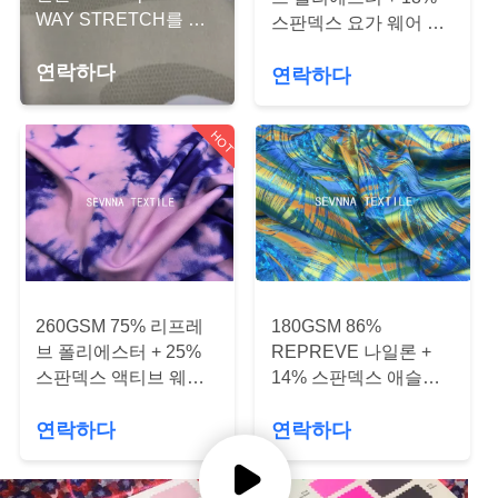
에
WAY STRETCH를 위
스판덱스 요가 웨어 천
한 재활용 리크라 천
레깅스 및 액티브 웨어
대
연락하다
연락하다
하
HOT
여
공
장
여
260GSM 75% 리프레
180GSM 86%
브 폴리에스터 + 25%
REPREVE 나일론 +
행
스판덱스 액티브 웨어
14% 스판덱스 애슬레
넥타이
저 니트 원단 (임산부
연락하다
연락하다
애슬레저용)
품
질