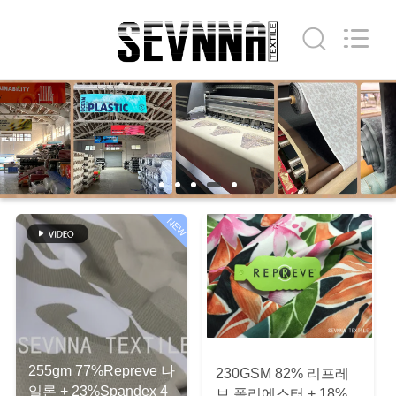
supplier.
Copyright
©
2019
-
2026
SEVNNA
TEXTILE.
All
집
Rights
Reserved.
제
품
NEW
VR
쇼
우
255gm 77%Repreve 나
230GSM 82% 리프레
리
일론 + 23%Spandex 4
브 폴리에스터 + 18%