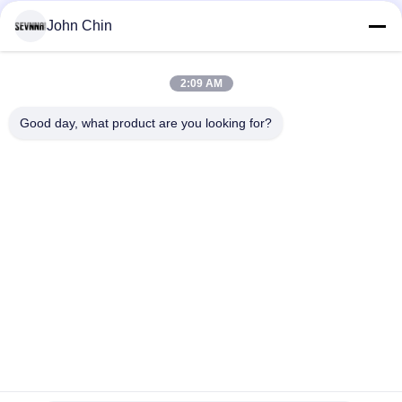
John Chin
경
모든
우
2:09 AM
재생된 수영복 직물
재생된 나일론 직물
SITEMAP
Good day, what product are you looking for?
재활용된 폴 리 에스
라이크라 재생된 직물
테 르 직물
PRIVACY
POLICY
에코 친절한 수영복
Repreve 직물
직물
액티브웨어 니트 직
요가 착용 직물
물