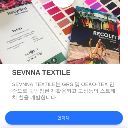
관
리
연
락
주
SEVNNA TEXTILE
세
SEVNNA TEXTILE는 GRS 및 OEKO-TEX 인
요
증으로 뒷받침된 재활용되고 고성능의 스트레
치 천을 개발합니다.
뉴
스
연락처!