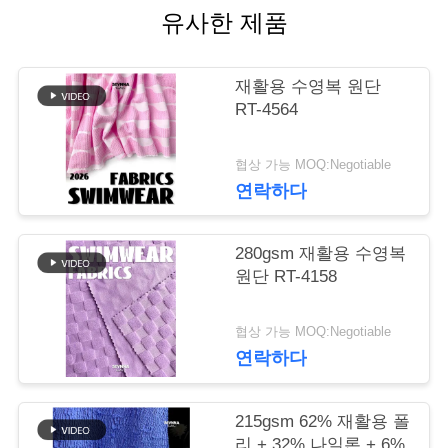
품
유사한 제품
질
재활용 수영복 원단
관
RT-4564
리
협상 가능 MOQ:Negotiable
연락하다
연
락
280gsm 재활용 수영복
원단 RT-4158
주
세
협상 가능 MOQ:Negotiable
연락하다
요
215gsm 62% 재활용 폴
리 + 32% 나일론 + 6%