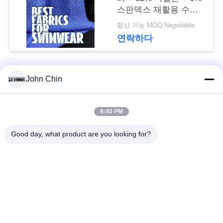
뉴
스판덱스 재활용 수영
복 원단 RT-4646
스
협상 가능 MOQ:Negotiable
연락하다
경
John Chin
우
모든
9:40 PM
사
재생된 수영복 직물
재생된 나일론 직물
Good day, what product are you looking for?
이
재활용된 폴 리 에스
라이크라 재생된 직물
트
테 르 직물
맵
에코 친절한 수영복
Repreve 직물
직물
PRIVACY