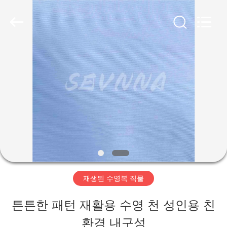
Copyright
©
2019
-
2026
SEVNNA
집
TEXTILE.
All
Rights
Reserved.
제
품
VR
쇼
재생된 수영복 직물
튼튼한 패턴 재활용 수영 천 성인용 친
우
환경 내구성