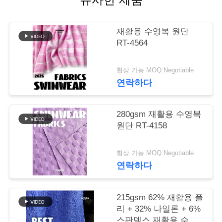
관
재활용 수영복 원단
리
RT-4564
연
협상 가능 MOQ:Negotiable
연락하다
락
주
280gsm 재활용 수영복
원단 RT-4158
세
요
협상 가능 MOQ:Negotiable
연락하다
뉴
215gsm 62% 재활용 폴
스
리 + 32% 나일론 + 6%
스판덱스 재활용 수영