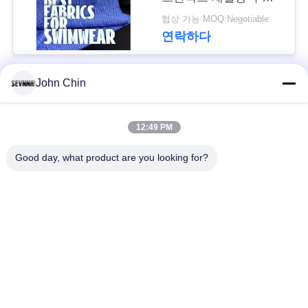
복 원단 RT-4646
경
협상 가능 MOQ:Negotiable
연락하다
우
John Chin
모든
사
이
12:49 PM
재생된 수영복 직물
재생된 나일론 직물
트
Good day, what product are you looking for?
맵
재활용된 폴 리 에스
라이크라 재생된 직물
테 르 직물
PRIVACY
에코 친절한 수영복
Repreve 직물
POLICY
직물
액티브웨어 니트 직
요가 착용 직물