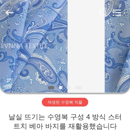
supplier.
Copyright
©
2019
-
2026
SEVNNA
TEXTILE.
All
집
Rights
Reserved.
제
품
VR
쇼
재생된 수영복 직물
우
날실 뜨기는 수영복 구성 4 방식 스터
리
트치 베아 바지를 재활용했습니다