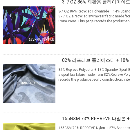
3-7 OZ 86% 재활용 폴리아마이드
3-7 OZ 86% Recycled Polyamide + 14% Span
3 - 7 OZ a recycled swimwear fabric made fr
Swim Wear. This page records the product-spe
information for material ...
자세히보기
접촉
82% 리프레브 폴리에스터 + 18
82% Repreve Polyester + 18% Spandex Sport Bra
a sport bra fabric made from 82%Repreve Poly
records the product-specific construction, in
selection. Product ...
자세히보기
접촉
165GSM 73% REPREVE 나일론
165GSM 73% REPREVE Nylon + 27% Spandex Y