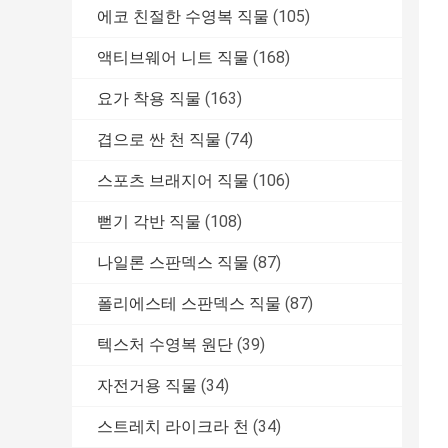
에코 친절한 수영복 직물
(105)
액티브웨어 니트 직물
(168)
요가 착용 직물
(163)
겹으로 싼 천 직물
(74)
스포츠 브래지어 직물
(106)
뻗기 각반 직물
(108)
나일론 스판덱스 직물
(87)
폴리에스테 스판덱스 직물
(87)
텍스처 수영복 원단
(39)
자전거용 직물
(34)
스트레치 라이크라 천
(34)