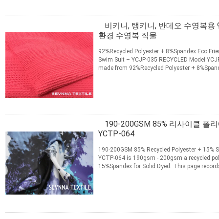
비키니, 탱키니, 반데오 수영복용 
환경 수영복 직물
92%Recycled Polyester + 8%Spandex Eco Frien
Swim Suit – YCJP-035 RECYCLED Model YCJP-
made from 92%Recycled Polyester + 8%Spandex
records the product...
자세히보기
접촉
190-200GSM 85% 리사이클 
YCTP-064
190-200GSM 85% Recycled Polyester + 15% S
YCTP-064 is 190gsm - 200gsm a recycled pol
15%Spandex for Solid Dyed. This page records
ordering information ...
자세히보기
접촉