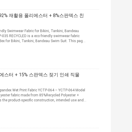
92% 재활용 폴리에스터 + 8%스판덱스 친
dly Swimwear Fabric for Bikini, Tankini, Bandeau
035 RECYCLED is a eco friendly swimwear fabric
 for Bikini, Tankini, Bandeau Swim Suit. This page
폴리에스터 + 15% 스판덱스 젖기 인쇄 직물
pandex Wet Print Fabric YCTP-064 – YCTP-064 Model
yester fabric made from 85%Recycled Polyester +
 the product-specific construction, intended use and