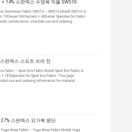
 + 14% 스판덱스 수영복 직물 SW510
dex Swimwear Fabric SW510 – SW510 Model SW510 is
om 70Denier/36Filament + 40Denier Spandex for Fabric
cific construction, intended use and ordering
% 스판덱스 스포츠 브라 천
 Fabric – Sport Bra Fabric Model Sport Bra Fabric is
 + 18%Spandex for Sport Bra Fabric. This page
tended use and ordering information for material
 + 27% 스판덱스 요가복 원단
oga Wear Fabric – Yoga Wear Fabric Model Yoga