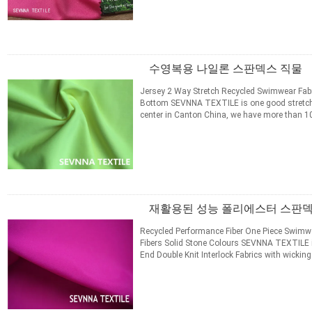
Digital Printing ...
자세히보기
접촉
수영복용 나일론 스판덱스 직물
Jersey 2 Way Stretch Recycled Swimwear Fabri
Bottom​ SEVNNA TEXTILE is one good stretch
center in Canton China, we have more than 10 
Swimwear, Activewear, ...
자세히보기
접촉
재활용된 성능 폴리에스터 스판덱
Recycled Performance Fiber One Piece Swimwea
Fibers Solid Stone Colours SEVNNA TEXTILE is 
End Double Knit Interlock Fabrics with wicking
Running Gear ...
자세히보기
접촉