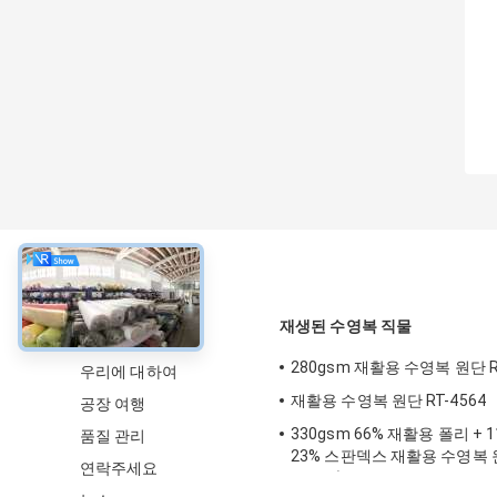
약
재생된 수영복 직물
280gsm 재활용 수영복 원단 RT
우리에 대하여
재활용 수영복 원단 RT-4564
공장 여행
330gsm 66% 재활용 폴리 + 
품질 관리
23% 스판덱스 재활용 수영복 원
연락주세요
영장용)