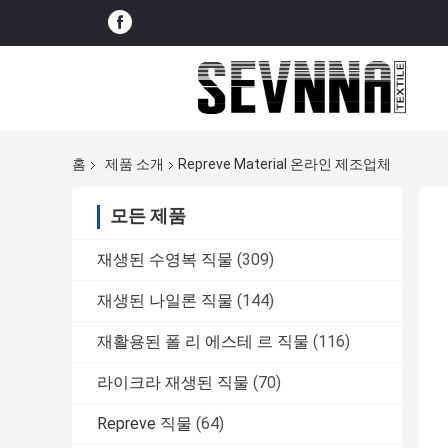
홈
제품 소개
Repreve Material 온라인 제조업체
모든 제품
재생된 수영복 직물
(309)
재생된 나일론 직물
(144)
재활용된 폴 리 에스테 르 직물
(116)
라이크라 재생된 직물
(70)
Repreve 직물
(64)