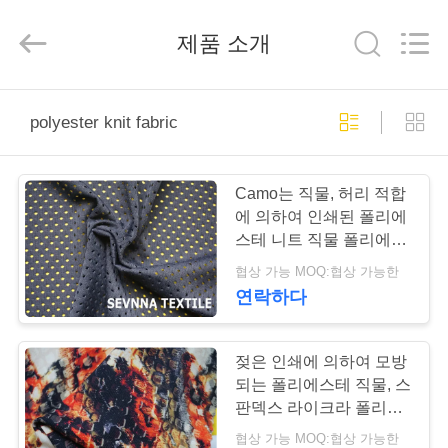
supplier.
Copyright
©
2019
제품 소개
-
2026
SEVNNA
TEXTILE.
All
집
Rights
polyester knit fabric
Reserved.
제
Camo는 직물, 허리 적합
품
에 의하여 인쇄된 폴리에
스테 니트 직물 폴리에스
테 스판덱스 적면합니다
협상 가능 MOQ:협상 가능한
VR
연락하다
쇼
젖은 인쇄에 의하여 모방
우
되는 폴리에스테 직물, 스
판덱스 라이크라 폴리에
리
스테 저지 직물
협상 가능 MOQ:협상 가능한