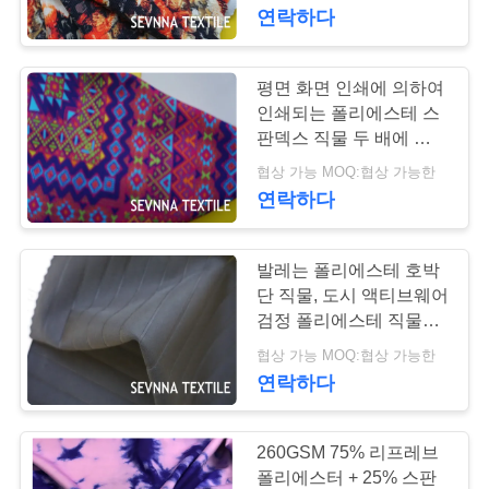
연락하다
에
대
평면 화면 인쇄에 의하여
하
인쇄되는 폴리에스테 스
판덱스 직물 두 배에 의하
여
여 뜨개질을 하는 우아한
협상 가능 MOQ:협상 가능한
디자인
연락하다
공
장
발레는 폴리에스테 호박
단 직물, 도시 액티브웨어
여
검정 폴리에스테 직물을
유행에 따라 디자인 합니
행
협상 가능 MOQ:협상 가능한
다
연락하다
품
260GSM 75% 리프레브
질
폴리에스터 + 25% 스판