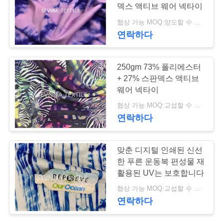
덱스 액티브 웨어 넥타이
관
협상 가능 MOQ:양도할 수 있는
리
연락하다
250gm 73% 폴리에스터
연
+ 27% 스판덱스 액티브
락
웨어 넥타이
협상 가능 MOQ:교섭할 수 있습니다
주
연락하다
세
요
맞춘 디지털 인쇄된 신선
한 푸른 운동복 편성물 재
활용된 UV는 보호합니다
뉴
협상 가능 MOQ:교섭할 수 있습니다
연락하다
스