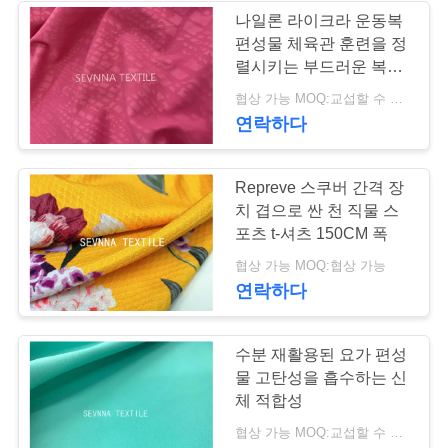
나일론 라이크라 운동복
경
편성물 체육관 훈련을 정
렬시키는 부드러운 복고
우
는 빨갛게 일어났습니다
협상 가능 MOQ:교섭할 수 있습니다
연락하다
사
이
Repreve 스쿠버 간격 장
치 겹으로 싼 천 직물 스
트
포츠 t-셔츠 150CM 폭
맵
협상 가능 MOQ:협상 가능
연락하다
PRIVACY
수분 재활용된 요가 편성
POLICY
물 고탄성을 흡수하는 신
체 적합성
협상 가능 MOQ:교섭할 수 있습니다