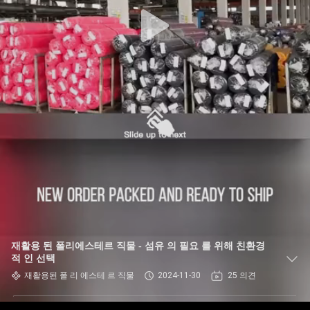
에
대
하
여
공
장
여
행
재활용 된 폴리에스테르 직물 - 섬유 의 필요 를 위해 친환경
적 인 선택
품
재활용된 폴 리 에스테 르 직물
2024-11-30
25 의견
질