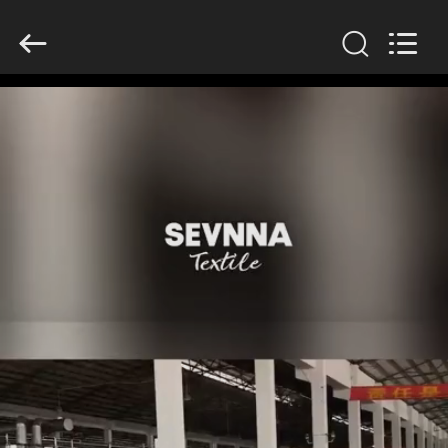
supplier.
Copyright
©
2019
-
2026
SEVNNA
TEXTILE.
All
집
Rights
Reserved.
제
품
VR
쇼
우
리