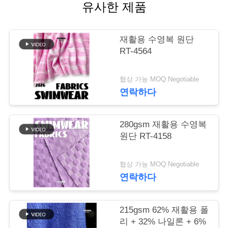
유사한 제품
관
리
재활용 수영복 원단
RT-4564
연
협상 가능 MOQ:Negotiable
락
연락하다
주
280gsm 재활용 수영복
세
원단 RT-4158
요
협상 가능 MOQ:Negotiable
연락하다
뉴
스
215gsm 62% 재활용 폴
리 + 32% 나일론 + 6%