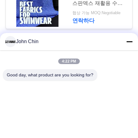
스판덱스 재활용 수영
경
복 원단 RT-4646
협상 가능 MOQ:Negotiable
연락하다
우
John Chin
사
모든
이
4:22 PM
재생된 수영복 직물
재생된 나일론 직물
트
Good day, what product are you looking for?
맵
재활용된 폴 리 에스
라이크라 재생된 직물
테 르 직물
PRIVACY
에코 친절한 수영복
POLICY
Repreve 직물
직물
액티브웨어 니트 직