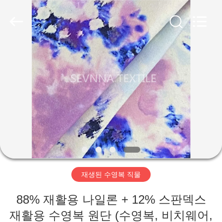
supplier.
Copyright
©
2019
-
2026
SEVNNA
TEXTILE.
All
집
Rights
Reserved.
제
품
VR
쇼
재생된 수영복 직물
우
88% 재활용 나일론 + 12% 스판덱스
리
재활용 수영복 원단 (수영복, 비치웨어,