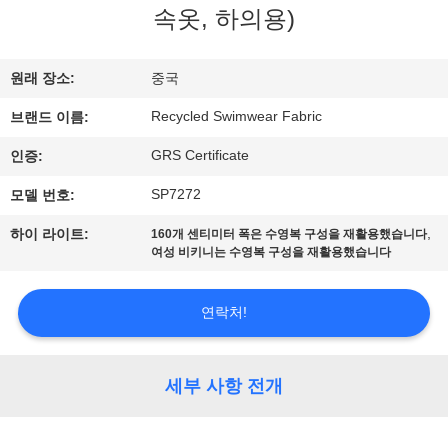
속옷, 하의용)
에
대
원래 장소:
중국
하
Recycled Swimwear Fabric
브랜드 이름:
여
GRS Certificate
인증:
SP7272
모델 번호:
공
,
하이 라이트:
160개 센티미터 폭은 수영복 구성을 재활용했습니다
장
여성 비키니는 수영복 구성을 재활용했습니다
여
연락처!
행
세부 사항 전개
품
질