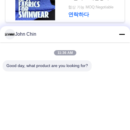
복 원단 RT-4646
협상 가능 MOQ:Negotiable
경
연락하다
우
John Chin
모든
사
이
11:36 AM
재생된 수영복 직물
재생된 나일론 직물
트
Good day, what product are you looking for?
재활용된 폴 리 에스
맵
라이크라 재생된 직물
테 르 직물
PRIVACY
에코 친절한 수영복
Repreve 직물
POLICY
직물
액티브웨어 니트 직
요가 착용 직물
물