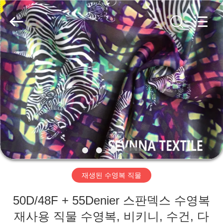
supplier.
Copyright
©
2019
-
2026
SEVNNA
TEXTILE.
All
집
Rights
Reserved.
제
품
VR
쇼
재생된 수영복 직물
우
50D/48F + 55Denier 스판덱스 수영복
리
재사용 직물 수영복, 비키니, 수건, 다