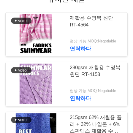
관
재활용 수영복 원단
리
RT-4564
연
협상 가능 MOQ:Negotiable
연락하다
락
주
280gsm 재활용 수영복
원단 RT-4158
세
요
협상 가능 MOQ:Negotiable
연락하다
뉴
215gsm 62% 재활용 폴
스
리 + 32% 나일론 + 6%
스판덱스 재활용 수영