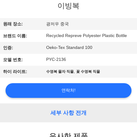
이빙복
에
대
원래 장소:
광저우 중국
하
Recycled Repreve Polyester Plastic Bottle
브랜드 이름:
여
Oeko-Tex Standard 100
인증:
PYC-2136
모델 번호:
공
,
하이 라이트:
수영복 물자 직물
꽃 수영복 직물
장
여
연락처!
행
세부 사항 전개
품
질
유사한 제품