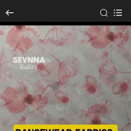
supplier.
Copyright
©
2019
-
2026
SEVNNA
TEXTILE.
All
집
Rights
Reserved.
제
품
VR
쇼
우
리