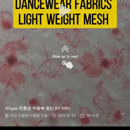
에
대
하
여
공
장
여
행
105gsm 친환경 수영복 원단 RT-4383
품
에코 친절한 수영복 직물
2026-07-29
58 의견
질