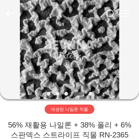
supplier.
Copyright
©
2019
-
2026
SEVNNA
TEXTILE.
All
집
Rights
Reserved.
제
품
VR
쇼
재생된 나일론 직물
우
56% 재활용 나일론 + 38% 폴리 + 6%
리
스판덱스 스트라이프 직물 RN-2365