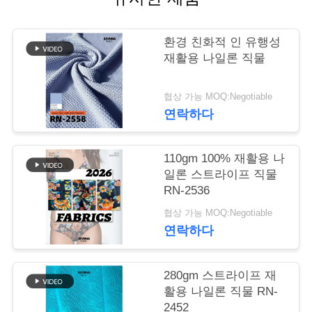
관
환경 친화적 인 유행성
리
재활용 나일론 직물
연
협상 가능 MOQ:Negotiable
연락하다
락
주
110gm 100% 재활용 나
일론 스트라이프 직물
세
RN-2536
요
협상 가능 MOQ:Negotiable
연락하다
뉴
280gm 스트라이프 재
스
활용 나일론 직물 RN-
2452