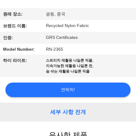
에
원래 장소:
광동, 중국
대
Recycled Nylon Fabric
브랜드 이름:
하
GRS Certificates
인증:
여
Model Number:
RN-2365
,
하이 라이트:
스트리치 재활용 나일론 직물
공
,
지속가능한 재활용 나일론 천
숨 쉬는 재활용 나일론 직물
장
여
연락처!
행
세부 사항 전개
품
질
유사한 제품