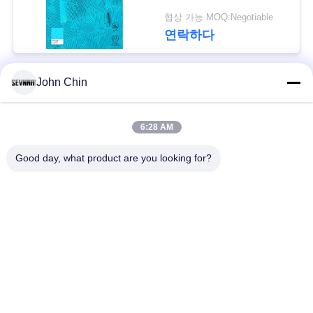
협상 가능 MOQ:Negotiable
경
연락하다
우
John Chin
모든
사
이
6:28 AM
재생된 수영복 직물
재생된 나일론 직물
트
Good day, what product are you looking for?
재활용된 폴 리 에스
맵
라이크라 재생된 직물
테 르 직물
PRIVACY
에코 친절한 수영복
Repreve 직물
POLICY
직물
액티브웨어 니트 직
요가 착용 직물
물