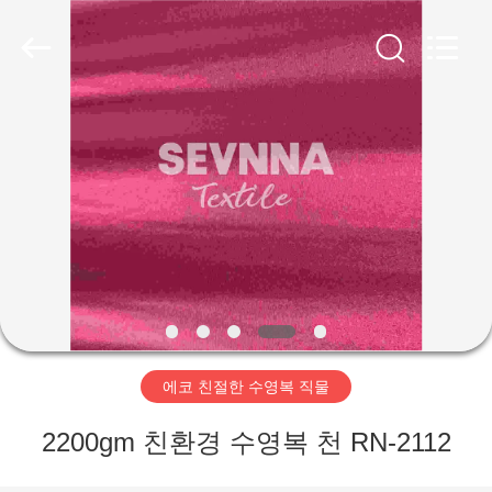
supplier.
Copyright
©
2019
-
2026
SEVNNA
TEXTILE.
All
집
Rights
Reserved.
제
품
VR
쇼
에코 친절한 수영복 직물
우
2200gm 친환경 수영복 천 RN-2112
리