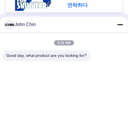
연락하다
경
우
John Chin
모든
사
3:11 AM
재생된 수영복 직물
재생된 나일론 직물
이
Good day, what product are you looking for?
트
재활용된 폴 리 에스
라이크라 재생된 직물
테 르 직물
맵
에코 친절한 수영복
Repreve 직물
PRIVACY
직물
POLICY
액티브웨어 니트 직
요가 착용 직물
물