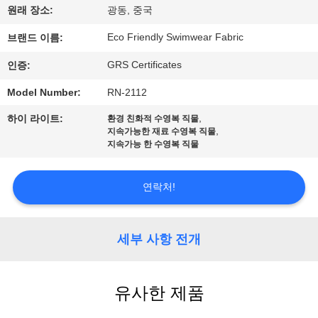
원래 장소:
광동, 중국
에
Eco Friendly Swimwear Fabric
브랜드 이름:
대
GRS Certificates
인증:
하
Model Number:
RN-2112
여
,
하이 라이트:
환경 친화적 수영복 직물
,
지속가능한 재료 수영복 직물
지속가능 한 수영복 직물
공
장
연락처!
여
행
세부 사항 전개
품
유사한 제품
질